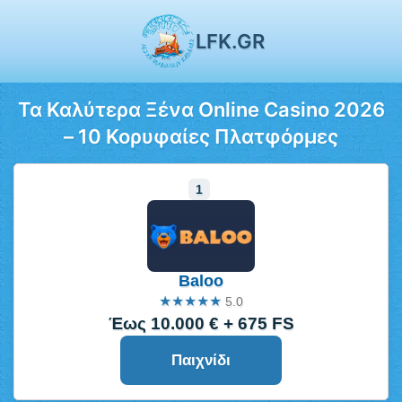
LFK.GR
Τα Καλύτερα Ξένα Online Casino 2026
– 10 Κορυφαίες Πλατφόρμες
Baloo
★★★★★
5.0
Έως 10.000 € + 675 FS
Παιχνίδι