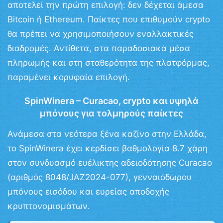
αποτελεί την πρώτη επιλογή: δεν δέχεται άμεσα
Bitcoin ή Ethereum. Παίκτες που επιθυμούν crypto
θα πρέπει να χρησιμοποιήσουν εναλλακτικές
διαδρομές. Αντίθετα, στα παραδοσιακά μέσα
πληρωμής και στη σταθερότητα της πλατφόρμας,
παραμένει κορυφαία επιλογή.
SpinWinera – Curacao, crypto και υψηλά
μπόνους για τολμηρούς παίκτες
Ανάμεσα στα νεότερα ξένα καζίνο στην Ελλάδα,
το
SpinWinera
έχει κερδίσει βαθμολογία
8.7
χάρη
στον συνδυασμό ευέλικτης αδειοδότησης Curacao
(αριθμός
8048/JAZ2024-077
), γενναιόδωρου
μπόνους εισόδου και ευρείας αποδοχής
κρυπτονομισμάτων.