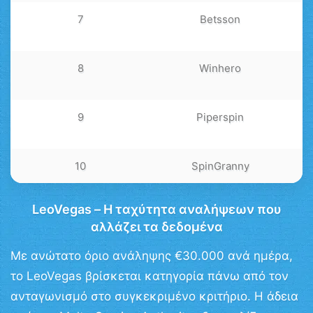
7
Betsson
8
Winhero
9
Piperspin
1
10
SpinGranny
LeoVegas – Η ταχύτητα αναλήψεων που
αλλάζει τα δεδομένα
Με ανώτατο όριο ανάληψης
€30.000 ανά ημέρα
,
το
LeoVegas
βρίσκεται κατηγορία πάνω από τον
ανταγωνισμό στο συγκεκριμένο κριτήριο. Η άδεια