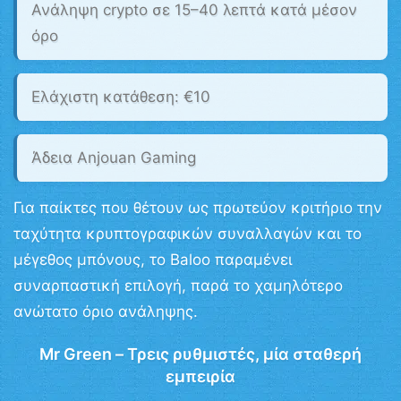
Ανάληψη crypto σε 15–40 λεπτά κατά μέσον
όρο
Ελάχιστη κατάθεση:
€10
Άδεια Anjouan Gaming
Για παίκτες που θέτουν ως πρωτεύον κριτήριο την
ταχύτητα κρυπτογραφικών συναλλαγών και το
μέγεθος μπόνους, το Baloo παραμένει
συναρπαστική επιλογή, παρά το χαμηλότερο
ανώτατο όριο ανάληψης.
Mr Green – Τρεις ρυθμιστές, μία σταθερή
εμπειρία