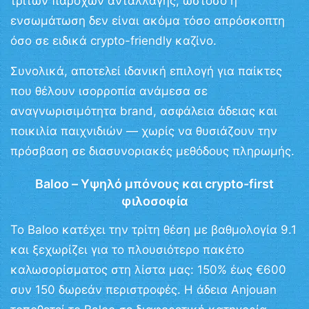
τρίτων παρόχων ανταλλαγής, ωστόσο η
ενσωμάτωση δεν είναι ακόμα τόσο απρόσκοπτη
όσο σε ειδικά crypto-friendly καζίνο.
Συνολικά, αποτελεί ιδανική επιλογή για παίκτες
που θέλουν ισορροπία ανάμεσα σε
αναγνωρισιμότητα brand, ασφάλεια άδειας και
ποικιλία παιχνιδιών — χωρίς να θυσιάζουν την
πρόσβαση σε διασυνοριακές μεθόδους πληρωμής.
Baloo – Υψηλό μπόνους και crypto-first
φιλοσοφία
Το
Baloo
κατέχει την τρίτη θέση με βαθμολογία
9.1
και ξεχωρίζει για το πλουσιότερο πακέτο
καλωσορίσματος στη λίστα μας:
150%
έως
€600
συν
150 δωρεάν περιστροφές
. Η άδεια Anjouan