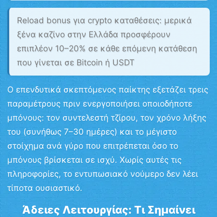
Reload bonus για crypto καταθέσεις
: μερικά
ξένα καζίνο στην Ελλάδα προσφέρουν
επιπλέον 10–20% σε κάθε επόμενη κατάθεση
που γίνεται σε Bitcoin ή USDT
Ο επενδυτικά σκεπτόμενος παίκτης εξετάζει τρεις
παραμέτρους πριν ενεργοποιήσει οποιοδήποτε
μπόνους: τον συντελεστή τζίρου, τον χρόνο λήξης
του (συνήθως 7–30 ημέρες) και το μέγιστο
στοίχημα ανά γύρο που επιτρέπεται όσο το
μπόνους βρίσκεται σε ισχύ. Χωρίς αυτές τις
πληροφορίες, το εντυπωσιακό νούμερο δεν λέει
τίποτα ουσιαστικό.
Άδειες Λειτουργίας: Τι Σημαίνει