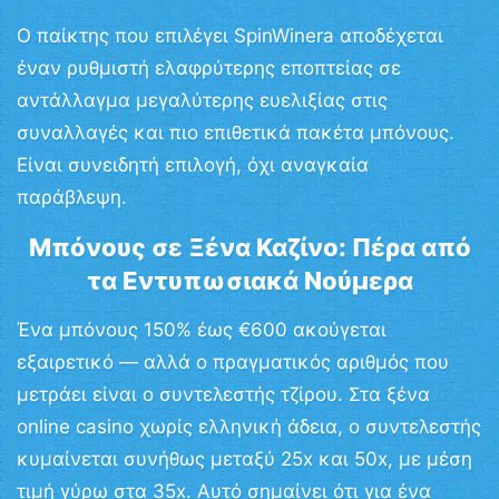
Ο παίκτης που επιλέγει SpinWinera αποδέχεται
έναν ρυθμιστή ελαφρύτερης εποπτείας σε
αντάλλαγμα μεγαλύτερης ευελιξίας στις
συναλλαγές και πιο επιθετικά πακέτα μπόνους.
Είναι συνειδητή επιλογή, όχι αναγκαία
παράβλεψη.
Μπόνους σε Ξένα Καζίνο: Πέρα από
τα Εντυπωσιακά Νούμερα
Ένα μπόνους
150% έως €600
ακούγεται
εξαιρετικό — αλλά ο πραγματικός αριθμός που
μετράει είναι ο συντελεστής τζίρου. Στα ξένα
online casino χωρίς ελληνική άδεια, ο συντελεστής
κυμαίνεται συνήθως μεταξύ 25x και 50x, με μέση
τιμή γύρω στα 35x. Αυτό σημαίνει ότι για ένα