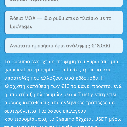
Άδεια
MGA
— ίδιο ρυθμιστικό πλαίσιο με το
LeoVegas
Ανώτατο ημερήσιο όριο ανάληψης
€18.000
Το
Casumo
έχει χτίσει τη φήμη του γύρω από μια
gamification εμπειρία — επίπεδα, τρόπαια και
αποστολές που αλλάζουν ανά εβδομάδα. Η
ελάχιστη κατάθεση των
€10
το κάνει προσιτό, ενώ
η υποστήριξη πληρωμών μέσω Trustly επιτρέπει
άμεσες καταθέσεις από ελληνικές τράπεζες σε
δευτερόλεπτα. Για όσους επιλέγουν
κρυπτονομίσματα, το Casumo δέχεται USDT μέσω