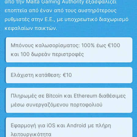
από την
Malta Gaming Authority
εξασφαλίζει
εποπτεία από έναν από τους αυστηρότερους
ρυθμιστές στην Ε.Ε., με υποχρεωτικό διαχωρισμό
κεφαλαίων παικτών.
Μπόνους καλωσορίσματος:
100%
έως
€100
και 100 δωρεάν περιστροφές
Ελάχιστη κατάθεση:
€10
Πληρωμές σε Bitcoin και Ethereum διαθέσιμες
μέσω συνεργαζόμενου πορτοφολιού
Εφαρμογή για iOS και Android με πλήρη
λειτουργικότητα