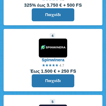
325% έως 3.750 € + 500 FS
Παιχνίδι
Spinwinera
★★★★★
4.7
Έως 1.500 € + 250 FS
Παιχνίδι