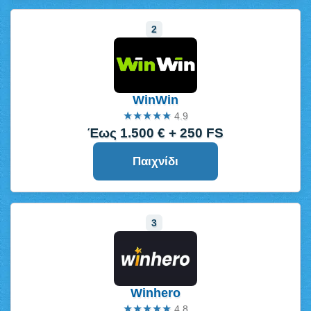
WinWin
★★★★★
4.9
Έως 1.500 € + 250 FS
Παιχνίδι
Winhero
★★★★★
4.8