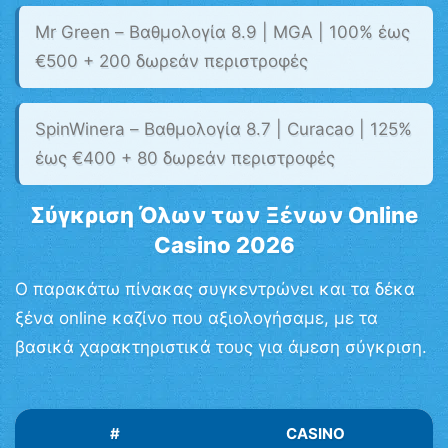
Mr Green
– Βαθμολογία 8.9 | MGA | 100% έως
€500 + 200 δωρεάν περιστροφές
SpinWinera
– Βαθμολογία 8.7 | Curacao | 125%
έως €400 + 80 δωρεάν περιστροφές
Σύγκριση Όλων των Ξένων Online
Casino 2026
Ο παρακάτω πίνακας συγκεντρώνει και τα δέκα
ξένα online καζίνο που αξιολογήσαμε, με τα
βασικά χαρακτηριστικά τους για άμεση σύγκριση.
#
CASINO