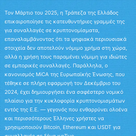
Τον Μάρτιο του 2025, η Τράπεζα της Ελλάδος
επικαιροποίησε τις κατευθυντήριες γραμμές της
για συναλλαγές σε κρυπτονομίσματα,
επαναλαμβάνοντας ότι τα ψηφιακά περιουσιακά
στοιχεία δεν αποτελούν νόμιμο χρήμα στη χώρα,
αλλά η χρήση τους παραμένει νόμιμη για ιδιώτες
σε εμπορικές συναλλαγές. Παράλληλα, ο
κανονισμός MiCA της Ευρωπαϊκής Ένωσης, που
τέθηκε σε πλήρη εφαρμογή τον Δεκέμβριο του
2024, έχει δημιουργήσει ένα σαφέστερο νομικό
πλαίσιο για την κυκλοφορία κρυπτονομισμάτων
εντός της Ε.Ε. — γεγονός που ενθαρρύνει ολοένα
και περισσότερους Έλληνες χρήστες να
χρησιμοποιούν Bitcoin, Ethereum και USDT για