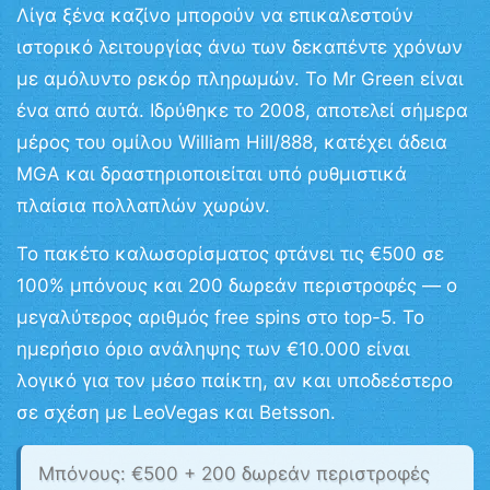
Λίγα ξένα καζίνο μπορούν να επικαλεστούν
ιστορικό λειτουργίας άνω των δεκαπέντε χρόνων
με αμόλυντο ρεκόρ πληρωμών. Το
Mr Green
είναι
ένα από αυτά. Ιδρύθηκε το 2008, αποτελεί σήμερα
μέρος του ομίλου William Hill/888, κατέχει άδεια
MGA
και δραστηριοποιείται υπό ρυθμιστικά
πλαίσια πολλαπλών χωρών.
Το πακέτο καλωσορίσματος φτάνει τις
€500
σε
100% μπόνους και
200 δωρεάν περιστροφές
— ο
μεγαλύτερος αριθμός free spins στο top-5. Το
ημερήσιο όριο ανάληψης των
€10.000
είναι
λογικό για τον μέσο παίκτη, αν και υποδεέστερο
σε σχέση με LeoVegas και Betsson.
Μπόνους:
€500
+
200
δωρεάν περιστροφές